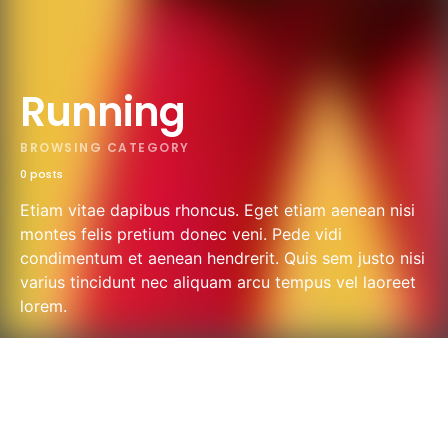
Running
BROWSING CATEGORY
0 posts
Etiam vitae dapibus rhoncus. Eget etiam aenean nisi
montes felis pretium donec veni. Pede vidi
condimentum et aenean hendrerit. Quis sem justo nisi
varius tincidunt nec aliquam arcu tempus vel laoreet
lorem.
DARK